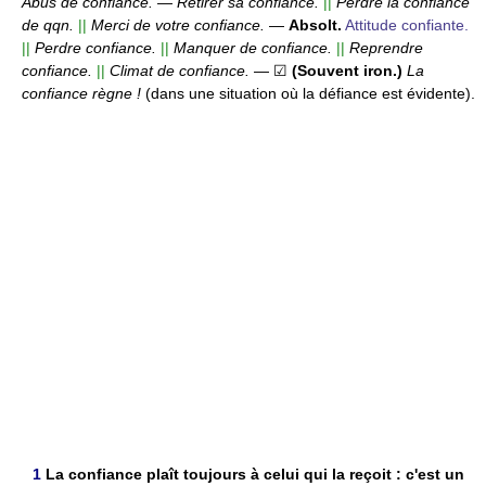
Abus de confiance.
—
Retirer sa confiance.
||
Perdre la confiance
de qqn.
||
Merci de votre confiance.
—
Absolt.
Attitude confiante.
||
Perdre confiance.
||
Manquer de confiance.
||
Reprendre
confiance.
||
Climat de confiance.
— ☑
(Souvent iron.)
La
confiance règne !
(dans une situation où la défiance est évidente).
1
La confiance plaît toujours à celui qui la reçoit : c'est un