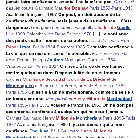
jamais faire confiance à l'avenir. Il ne le mérite pas.
On ne voit
pas les cœurs
Gallimard
Maurice
Donnay
Paris 1859-Paris 1945
Académie française, 1907
On peut, on doit abuser de la
confiance d'une femme, mais jamais de sa méfiance… C'est
dangereux.
Georgette Lemeunier
Fasquelle
Charles de
Gaulle
Lille 1890-Colombey-les-Deux-Églises 1970
[…] La confiance
des petits exalte l'homme de caractère.
Le Fil de l'épée
Plon
Panait
Istrati
Brăila 1884-Bucarest 1935
C'est faire confiance à
la vie, que se mesurer avec l'impossible.
Pour avoir aimé la
terre
Denoël
Joseph
Joubert
Montignac, Corrèze, 1754-
Villeneuve-sur-Yonne 1824
On peut, à force de confiance,
mettre quelqu'un dans l'impossibilité de nous tromper.
Carnets
Charles de
Secondat
, baron de
La Brède
et de
Montesquieu
château de La Brède, près de Bordeaux, 1689-
Paris 1755
On se fie à un honnête homme, comme on se fie à
un banquier riche.
Mes pensées
Henry
Millon
de
Montherlant
Paris 1895-Paris 1972
Académie française, 1960
On ne doit pas
accorder sa confiance à quelqu'un qui ne sourit jamais.
Carnets
Gallimard
Henry
Millon
de
Montherlant
Paris 1895-Paris
1972
Académie française, 1960
Il y a un démon qui a nom
confiance.
Don Juan
, IV, 1 Gallimard
Henry
Millon
de
Montherlant
Paris 1895-Paris 1972
Académie française, 1960
La