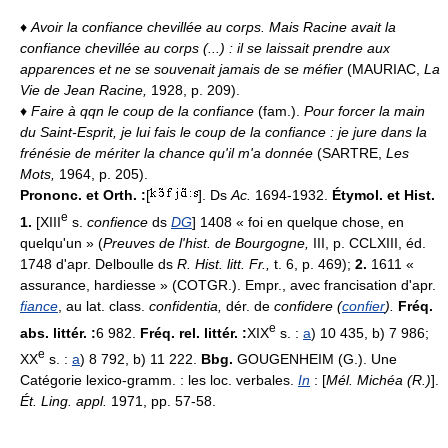
♦
Avoir la confiance chevillée au corps.
Mais Racine avait la
confiance chevillée au corps (...) : il se laissait prendre aux
apparences et ne se souvenait jamais de se méfier
(MAURIAC,
La
Vie de Jean Racine,
1928, p. 209).
♦
Faire à qqn le coup de la confiance
(fam.).
Pour forcer la main
du Saint-Esprit, je lui fais le coup de la confiance : je jure dans la
frénésie de mériter la chance qu'il m'a donnée
(SARTRE,
Les
Mots,
1964, p. 205).
Prononc. et Orth. :
[
]. Ds
Ac.
1694-1932.
Étymol. et Hist.
e
1.
[XIII
s.
confience
ds
DG
] 1408 « foi en quelque chose, en
quelqu'un » (
Preuves de l'hist. de Bourgogne,
III, p. CCLXIII, éd.
1748 d'apr. Delboulle ds
R. Hist. litt. Fr.,
t. 6, p. 469);
2.
1611 «
assurance, hardiesse » (COTGR.). Empr., avec francisation d'apr.
fiance
, au lat. class.
confidentia,
dér. de
confidere (
confier
).
Fréq.
e
abs. littér. :
6 982.
Fréq. rel. littér. :
XIX
s. :
a
) 10 435, b) 7 986;
e
XX
s. :
a
) 8 792, b) 11 222.
Bbg.
GOUGENHEIM (G.). Une
Catégorie lexico-gramm. : les loc. verbales.
In
: [
Mél. Michéa (R.)
].
Ét. Ling. appl.
1971, pp. 57-58.