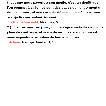
tribut que nous payons à son mérite; c'est un dépôt que
l'on commet à sa foi; ce sont des gages qui lui donnent un
droit sur nous, et une sorte de dépendance où nous nous
assujettissons volontairement.
La Rochefoucauld,
Maximes, 5.
2
(…) et j'en veux un
(
mari
)
qui ne s'épouvante de rien, un si
plein de confiance, et si sûr de ma chasteté, qu'il me vît
sans inquiétude au milieu de trente hommes.
Molière,
George Dandin, II, 1.