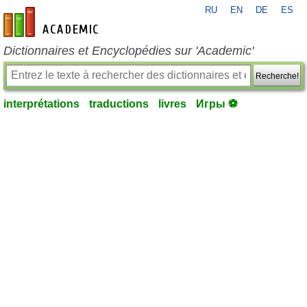
RU
EN
DE
ES
fr-academic.com
Dictionnaires et Encyclopédies sur 'Academic'
Recherche!
interprétations
traductions
livres
Игры ⚽