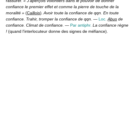
rassurer.
« J'aperçois volontiers dans le pouvoir de donner
confiance le premier effet et comme la pierre de touche de la
moralité »
(
Caillois
)
. Avoir toute la confiance de qqn. En toute
confiance. Trahir, tromper la confiance de qqn.
—
Loc.
Abus
de
confiance. Climat de confiance.
—
Par antiphr.
La confiance règne
!
(quand l'interlocuteur donne des signes de méfiance).