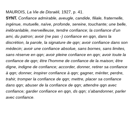
MAUROIS,
La Vie de Disraëli,
1927, p. 41.
SYNT.
Confiance admirable, aveugle, candide, filiale, fraternelle,
ingénue, mutuelle, naïve, profonde, sereine, touchante; une belle,
inébranlable, merveilleuse, tendre confiance; la confiance d'un
ami, du patron; avoir (ne pas -) confiance en qqn, dans la
discrétion, la parole, la signature de qqn; avoir confiance dans son
médecin; avoir une confiance absolue, sans bornes, sans limites,
sans réserve en qqn; avoir pleine confiance en qqn; avoir toute la
confiance de qqn; être l'homme de confiance de la maison; être
digne, indigne de confiance; accorder, donner, retirer sa confiance
à qqn; donner, inspirer confiance à qqn; gagner, mériter, perdre,
trahir, tromper la confiance de qqn; mettre, placer sa confiance
dans qqn; abuser de la confiance de qqn; attendre qqn avec
confiance; garder confiance en qqn, ds qqn; s'abandonner, parler
avec confiance.