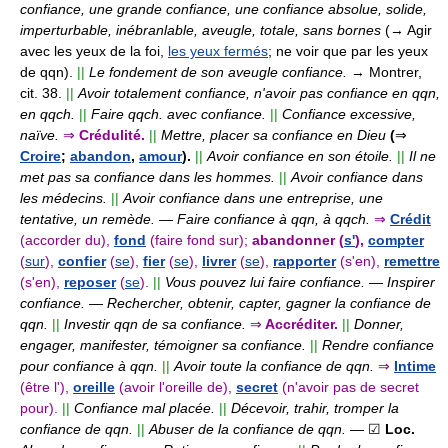
confiance, une grande confiance, une confiance absolue, solide,
imperturbable, inébranlable, aveugle, totale, sans bornes
(→ Agir
avec les yeux de la foi,
les yeux fermés
; ne voir que par les yeux
de qqn).
||
Le fondement de son aveugle confiance.
→ Montrer,
cit. 38.
||
Avoir totalement confiance, n'avoir pas confiance en qqn,
en qqch.
||
Faire qqch. avec confiance.
||
Confiance excessive,
naïve.
⇒
Crédulité.
||
Mettre, placer sa confiance en Dieu
(
⇒
Croire
;
abandon
,
amour
).
||
Avoir confiance en son étoile.
||
Il ne
met pas sa confiance dans les hommes.
||
Avoir confiance dans
les médecins.
||
Avoir confiance dans une entreprise, une
tentative, un remède.
—
Faire confiance à qqn, à qqch.
⇒
Crédit
(accorder du),
fond
(faire fond sur);
abandonner (
s'
),
compter
(
sur
),
confier
(
se
),
fier
(
se
),
livrer
(
se
),
rapporter
(s'en),
remettre
(s'en),
reposer
(
se
).
||
Vous pouvez lui faire confiance.
—
Inspirer
confiance.
—
Rechercher, obtenir, capter, gagner la confiance de
qqn.
||
Investir qqn de sa confiance.
⇒
Accréditer.
||
Donner,
engager, manifester, témoigner sa confiance.
||
Rendre confiance
pour confiance à qqn.
||
Avoir toute la confiance de qqn.
⇒
Intime
(être l'),
oreille
(avoir l'oreille de),
secret
(n'avoir pas de secret
pour).
||
Confiance mal placée.
||
Décevoir, trahir, tromper la
confiance de qqn.
||
Abuser de la confiance de qqn.
— ☑
Loc.