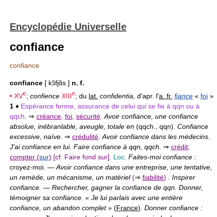
Encyclopédie Universelle
confiance
confiance
confiance
[ kɔ̃fjɑ̃s ]
n. f.
e
e
•
XV
;
confience
XIII
; du
lat.
confidentia,
d'apr. l'
a. fr.
fiance
«
foi
»
1
♦
Espérance ferme, assurance de celui qui se fie à qqn ou à
qqch.
⇒
créance
,
foi
,
sécurité
.
Avoir confiance, une confiance
absolue, inébranlable, aveugle, totale en
(qqch., qqn).
Confiance
excessive, naïve.
⇒
crédulité
.
Avoir confiance dans les médecins.
J'ai confiance en lui. Faire confiance à qqn, qqch.
⇒
crédit
;
compter (
sur
)
[cf. Faire fond sur].
Loc.
Faites-moi confiance :
croyez-moi. —
Avoir confiance dans une entreprise, une tentative,
un remède, un mécanisme, un matériel
(
⇒
fiabilité
)
. Inspirer
confiance.
—
Rechercher, gagner la confiance de qqn. Donner,
témoigner sa confiance. « Je lui parlais avec une entière
confiance, un abandon complet »
(
France
)
. Donner confiance :