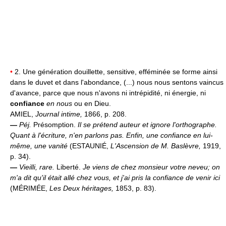
•
2. Une génération douillette, sensitive, efféminée se forme ainsi
dans le duvet et dans l'abondance, (...) nous nous sentons vaincus
d'avance, parce que nous n'avons ni intrépidité, ni énergie, ni
confiance
en nous
ou en Dieu.
AMIEL,
Journal intime,
1866, p. 208.
—
Péj.
Présomption.
Il se prétend auteur et ignore l'orthographe.
Quant à l'écriture, n'en parlons pas. Enfin, une confiance en lui-
même, une vanité
(ESTAUNIÉ,
L'Ascension de M. Baslèvre,
1919,
p. 34).
—
Vieilli, rare.
Liberté.
Je viens de chez monsieur votre neveu; on
m'a dit qu'il était allé chez vous, et j'ai pris la confiance de venir ici
(MÉRIMÉE,
Les Deux héritages,
1853, p. 83).