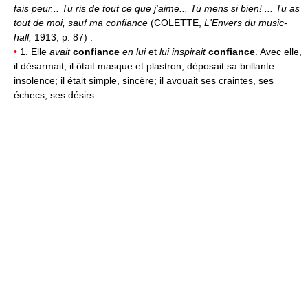
fais peur... Tu ris de tout ce que j'aime... Tu mens si bien! ... Tu as
tout de moi, sauf ma confiance
(COLETTE,
L'Envers du music-
hall,
1913, p. 87) :
•
1. Elle
avait
confiance
en lui
et
lui inspirait
confiance
. Avec elle,
il désarmait; il ôtait masque et plastron, déposait sa brillante
insolence; il était simple, sincère; il avouait ses craintes, ses
échecs, ses désirs.