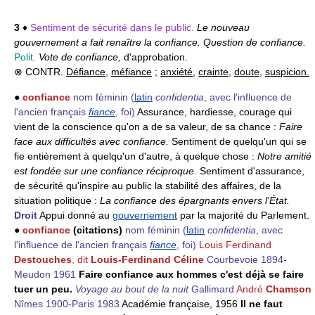
3
♦
Sentiment de sécurité dans le public.
Le nouveau
gouvernement a fait renaître la confiance. Question de confiance.
Polit.
Vote de confiance,
d'approbation.
⊗ CONTR.
Défiance
,
méfiance
;
anxiété
,
crainte
,
doute
,
suspicion.
●
confiance
nom féminin
(
latin
confidentia
, avec l'influence de
l'ancien français
fiance
, foi)
Assurance, hardiesse, courage qui
vient de la conscience qu'on a de sa valeur, de sa chance :
Faire
face aux difficultés avec confiance.
Sentiment de quelqu'un qui se
fie entièrement à quelqu'un d'autre, à quelque chose :
Notre amitié
est fondée sur une confiance réciproque.
Sentiment d'assurance,
de sécurité qu'inspire au public la stabilité des affaires, de la
situation politique :
La confiance des épargnants envers l'État.
Droit
Appui donné au
gouvernement
par la majorité du Parlement.
●
confiance
(citations)
nom féminin
(
latin
confidentia
, avec
l'influence de l'ancien français
fiance
, foi)
Louis Ferdinand
Destouches
, dit
Louis-Ferdinand
Céline
Courbevoie 1894-
Meudon 1961
Faire confiance aux hommes c'est déjà se faire
tuer un peu.
Voyage au bout de la nuit
Gallimard
André
Chamson
Nîmes 1900-Paris 1983
Académie française, 1956
Il ne faut