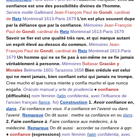
confiance est une des possibilités divines de l'homme.
Service inutile
Gallimard
Jean-François Paul de
Gondi
, cardinal
de
Retz
Montmirail 1613-Paris 1679
L'on est plus souvent dupe
par la défiance que par la confiance.
Mémoires
Jean-François
Paul de
Gondi
, cardinal de
Retz
Montmirail 1613-Paris 1679
Savoir se fier est une qualité très rare, et qui marque autant
un esprit élevé au-dessus du commun.
Mémoires
Jean-
François Paul de
Gondi
, cardinal de
Retz
Montmirail 1613-Paris
1679
Un homme qui ne se fie pas à soi-même ne se fie jamais
véritablement à personne.
Mémoires
Baltasar
Gracián y
Morales
Belmonte 1601-Tarazona 1658
Bien crédule est celui
qui ne ment jamais, bien confiant celui qui jamais ne trompe.
Cree mucho el que nunca miente y confía mucho el que nunca
engaña.
Oráculo manual y arte de prudencia
●
confiance
(difficultés)
nom féminin
(
latin
confidentia
, avec l'influence de
l'ancien français
fiance
, foi)
Construction
1.
Avoir confiance en
,
dans
.
J'ai confiance en vous. Il a confiance en l'avenir
ou
dans
l'avenir
.
Remarque
On dit aussi :
mettre sa confiance en
ou
dans
.
2.
Faire confiance à
.
Faire confiance aux médecins
,
à la
médecine
.
Remarque
On dit aussi :
accorder sa confiance à qqn
.
●
confiance
(expressions)
nom féminin
(
latin
confidentia
, avec