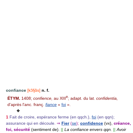
confiance
[kɔ̃fjɑ̃s]
n. f.
e
ÉTYM.
1408;
confience,
au XIII
; adapt. du lat.
confidentia,
d'après l'anc. franç.
fiance
«
foi
».
❖
1
Fait de croire, espérance ferme (en qqch.),
foi
(en qqn);
assurance qui en découle.
⇒
Fier
(
se
);
confidence
(vx),
créance,
foi, sécurité
(sentiment de).
||
La confiance envers qqn.
||
Avoir