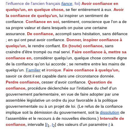
l'influence de l'ancien français
fiance
, foi)
Avoir confiance en
quelqu'un, en quelque chose,
se fier entièrement à eux.
Avoir
la confiance de quelqu'un,
lui inspirer un sentiment de
confiance.
Confiance en soi,
sentiment, conscience que l'on a de
sa propre valeur et dans lesquels on puise une certaine
assurance.
De confiance,
accompli sans hésitation, sans défiance
; en qui ont peut avoir confiance.
Donner, inspirer confiance à
quelqu'un,
le rendre confiant.
En (toute) confiance,
sans
craindre d'être trompé ou mal servi.
Faire confiance à, mettre sa
confiance en,
considérer quelqu'un, quelque chose comme digne
de la confiance qu'on lui accorde ; se remettre entre les mains de
quelqu'un.
Familier
et
ironique.
Faire confiance à quelqu'un,
savoir ce dont il est capable dans une circonstance donnée.
Perdre confiance,
cesser d'avoir confiance.
Question de
confiance,
procédure déclenchée sur l'initiative du chef d'un
gouvernement parlementaire, en vue de faire adopter par une
assemblée législative un ordre du jour favorable à la politique
gouvernementale ou à un projet de loi. (Le refus de la confiance
implique soit la démission du gouvernement, soit la
dissolution
de
l'assemblée et le recours à de nouvelles élections.)
Intervalle de
confiance,
intervalle [
t
,
t
] des valeurs d'un paramètre
t
à
1
2